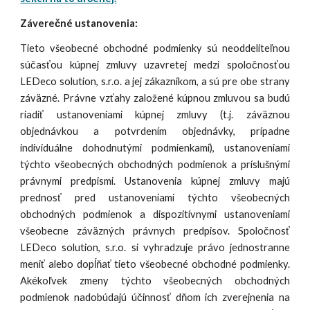
Záverečné ustanovenia:
Tieto všeobecné obchodné podmienky sú neoddeliteľnou
súčasťou kúpnej zmluvy uzavretej medzi spoločnosťou
LEDeco solution, s.r.o. a jej zákazníkom, a sú pre obe strany
záväzné. Právne vzťahy založené kúpnou zmluvou sa budú
riadiť ustanoveniami kúpnej zmluvy (t.j. záväznou
objednávkou a potvrdením objednávky, prípadne
individuálne dohodnutými podmienkami), ustanoveniami
týchto všeobecných obchodných podmienok a príslušnými
právnymi predpismi. Ustanovenia kúpnej zmluvy majú
prednosť pred ustanoveniami týchto všeobecných
obchodných podmienok a dispozitívnymi ustanoveniami
všeobecne záväzných právnych predpisov. Spoločnosť
LEDeco solution, s.r.o. si vyhradzuje právo jednostranne
meniť alebo dopĺňať tieto všeobecné obchodné podmienky.
Akékoľvek zmeny týchto všeobecných obchodných
podmienok nadobúdajú účinnosť dňom ich zverejnenia na