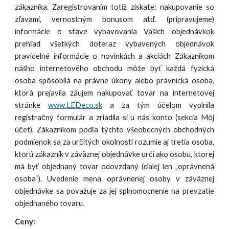
zákazníka. Zaregistrovaním totiž získate: nakupovanie so
zľavami, vernostným bonusom atď. (pripravujeme)
informácie o stave vybavovania Vašich objednávkok
prehľad všetkých doteraz vybavených objednávok
pravidelné informácie o novinkách a akciách Zákazníkom
nášho internetového obchodu môže byť každá fyzická
osoba spôsobilá na právne úkony alebo právnická osoba,
ktorá prejavila záujem nakupovať tovar na internetovej
stránke
www.LEDeco.sk
a za tým účelom vyplnila
registračný formulár a zriadila si u nás konto (sekcia Môj
účet). Zákazníkom podľa týchto všeobecných obchodných
podmienok sa za určitých okolností rozumie aj tretia osoba,
ktorú zákazník v záväznej objednávke určí ako osobu, ktorej
má byť objednaný tovar odovzdaný (ďalej len „oprávnená
osoba“). Uvedenie mena oprávnenej osoby v záväznej
objednávke sa považuje za jej splnomocnenie na prevzatie
objednaného tovaru.
Ceny: