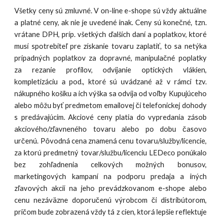
Všetky ceny sú zmluvné. V on-line e-shope sú vždy aktuálne
a platné ceny, ak nie je uvedené inak. Ceny sú konečné, tzn.
vrátane DPH, príp. všetkých ďalších daní a poplatkov, ktoré
musí spotrebiteľ pre získanie tovaru zaplatiť, to sa netýka
prípadných poplatkov za dopravné, manipulačné poplatky
za rezanie profilov, odvíjanie optických vlákien,
kompletizáciu a pod., ktoré sú uvádzané až v rámci tzv.
nákupného košíku a ich výška sa odvíja od voľby Kupujúceho
alebo môžu byť predmetom emailovej či telefonickej dohody
s predávajúcim. Akciové ceny platia do vypredania zásob
akciového/zľavneného tovaru alebo po dobu časovo
určenú. Pôvodná cena znamená cenu tovaru/služby/licencie,
za ktorú predmetný tovar/službu/licenciu LEDeco ponúkalo
bez zohľadnenia celkových možných bonusov,
marketingových kampaní na podporu predaja a iných
zľavových akcií na jeho prevádzkovanom e-shope alebo
cenu nezáväzne doporučenú výrobcom či distribútorom,
pričom bude zobrazená vždy tá z cien, ktorá lepšie reflektuje