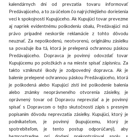
kalendárnych dní od prevzatia tovaru informovať
Predávajúceho, a to za účelom čo najrýchlejšieho doriešenia
veci k spokojnosti Kupujúceho. Ak Kupujúci tovar prevezme
aj napriek evidentnému poškodeniu obalu, Predávajúci má
právo prípadné neskoršie reklamácie z tohto dôvodu
neuznať. Za nepoškodenú, neotvorenú, originálnu zásielku
sa považuje iba tá, ktorá je prelepená ochrannou páskou
Predávajúceho. Dopravca je povinný odovzdať tovar
Kupujúcemu po položkách a na mieste spísať zápisnicu. Za
takto vzniknuté škody je zodpovedný dopravca. Ak je
balenie prelepené ochrannou páskou Predávajúceho, ktorá
je poškodená alebo Kupujúci zistí iné poškodenie balenia
alebo známky neoprávneného otvorenia zásielky, je
oprávnený tovar od Dopravcu neprevziať a je povinný
spísať s Dopravcom o tejto skutočnosti zápis s presným
popísaním dôvodu neprevzatia zásielky. Kupujúci, ktorý je
podnikateľom, je povinný (kupujúcemu, ktorý je
spotrebiteľom, je tento postup odporúčaný), aby
bezprostredne pri dodaní prekontroloval spolu s