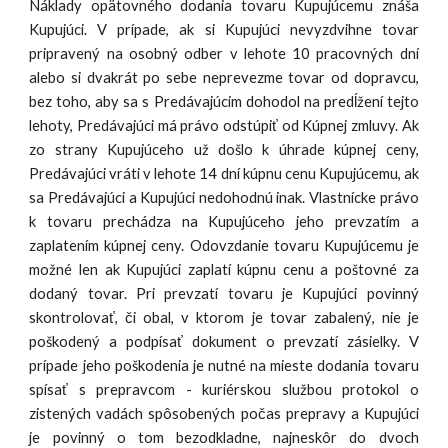
Náklady opätovného dodania tovaru Kupujúcemu znáša
Kupujúci. V prípade, ak si Kupujúci nevyzdvihne tovar
pripravený na osobný odber v lehote 10 pracovných dní
alebo si dvakrát po sebe neprevezme tovar od dopravcu,
bez toho, aby sa s Predávajúcim dohodol na predĺžení tejto
lehoty, Predávajúci má právo odstúpiť od Kúpnej zmluvy. Ak
zo strany Kupujúceho už došlo k úhrade kúpnej ceny,
Predávajúci vráti v lehote 14 dní kúpnu cenu Kupujúcemu, ak
sa Predávajúci a Kupujúci nedohodnú inak. Vlastnícke právo
k tovaru prechádza na Kupujúceho jeho prevzatím a
zaplatením kúpnej ceny. Odovzdanie tovaru Kupujúcemu je
možné len ak Kupujúci zaplatí kúpnu cenu a poštovné za
dodaný tovar. Pri prevzatí tovaru je Kupujúci povinný
skontrolovať, či obal, v ktorom je tovar zabalený, nie je
poškodený a podpísať dokument o prevzatí zásielky. V
prípade jeho poškodenia je nutné na mieste dodania tovaru
spísať s prepravcom - kuriérskou službou protokol o
zistených vadách spôsobených počas prepravy a Kupujúci
je povinný o tom bezodkladne, najneskôr do dvoch