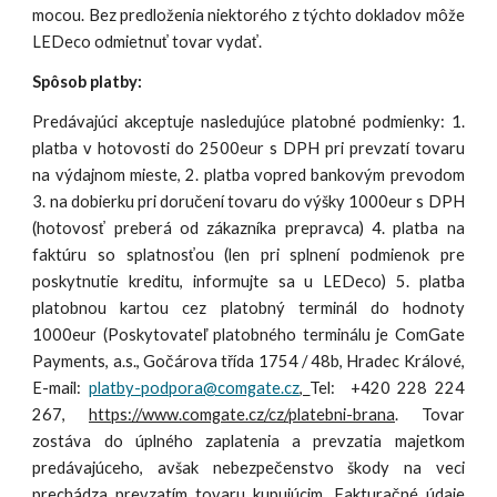
mocou. Bez predloženia niektorého z týchto dokladov môže
LEDeco odmietnuť tovar vydať.
Spôsob platby:
Predávajúci akceptuje nasledujúce platobné podmienky: 1.
platba v hotovosti do 2500eur s DPH pri prevzatí tovaru
na výdajnom mieste, 2. platba vopred bankovým prevodom
3. na dobierku pri doručení tovaru do výšky 1000eur s DPH
(hotovosť preberá od zákazníka prepravca) 4. platba na
faktúru so splatnosťou (len pri splnení podmienok pre
poskytnutie kreditu, informujte sa u LEDeco) 5. platba
platobnou kartou cez platobný terminál do hodnoty
1000eur (Poskytovateľ platobného terminálu je
ComGate
Payments, a.s.
,
Gočárova třída 1754 / 48b, Hradec Králové
,
E-mail:
platby-podpora@comgate.c
z
,
Tel: +420 228 224
267,
https://www.comgate.cz/cz/platebni-brana
.
Tovar
zostáva do úplného zaplatenia a prevzatia majetkom
predávajúceho, avšak nebezpečenstvo škody na veci
prechádza prevzatím tovaru kupujúcim. Fakturačné údaje