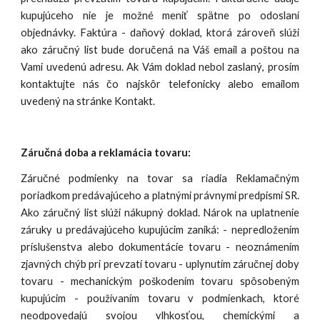
kupujúceho nie je možné meniť spätne po odoslaní
objednávky. Faktúra - daňový doklad, ktorá zároveň slúži
ako záručný list bude doručená na Váš email a poštou na
Vami uvedenú adresu. Ak Vám doklad nebol zaslaný, prosím
kontaktujte nás čo najskôr telefonicky alebo emailom
uvedený na stránke Kontakt.
Záručná doba a reklamácia tovaru:
Záručné podmienky na tovar sa riadia Reklamačným
poriadkom predávajúceho a platnými právnymi predpismi SR.
Ako záručný list slúži nákupný doklad. Nárok na uplatnenie
záruky u predávajúceho kupujúcim zaniká: - nepredložením
príslušenstva alebo dokumentácie tovaru - neoznámením
zjavných chýb pri prevzatí tovaru - uplynutím záručnej doby
tovaru - mechanickým poškodením tovaru spôsobeným
kupujúcim - používaním tovaru v podmienkach, ktoré
neodpovedajú svojou vlhkosťou, chemickými a