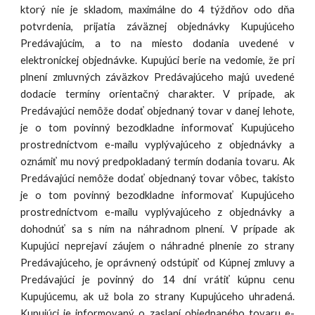
ktorý nie je skladom, maximálne do 4 týždňov odo dňa
potvrdenia, prijatia záväznej objednávky Kupujúceho
Predávajúcim, a to na miesto dodania uvedené v
elektronickej objednávke. Kupujúci berie na vedomie, že pri
plnení zmluvných záväzkov Predávajúceho majú uvedené
dodacie termíny orientačný charakter. V prípade, ak
Predávajúci nemôže dodať objednaný tovar v danej lehote,
je o tom povinný bezodkladne informovať Kupujúceho
prostredníctvom e-mailu vyplývajúceho z objednávky a
oznámiť mu nový predpokladaný termín dodania tovaru. Ak
Predávajúci nemôže dodať objednaný tovar vôbec, takisto
je o tom povinný bezodkladne informovať Kupujúceho
prostredníctvom e-mailu vyplývajúceho z objednávky a
dohodnúť sa s ním na náhradnom plnení. V prípade ak
Kupujúci neprejaví záujem o náhradné plnenie zo strany
Predávajúceho, je oprávnený odstúpiť od Kúpnej zmluvy a
Predávajúci je povinný do 14 dní vrátiť kúpnu cenu
Kupujúcemu, ak už bola zo strany Kupujúceho uhradená.
Kupujúci je informovaný o zaslaní objednaného tovaru e-