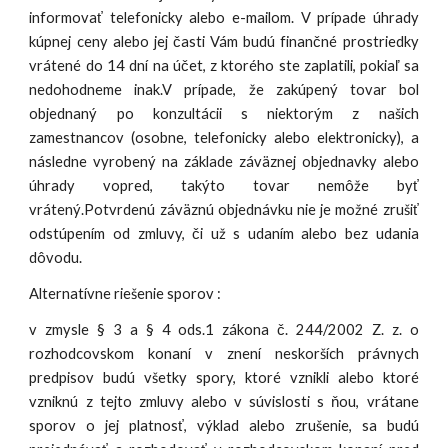
informovať telefonicky alebo e-mailom. V prípade úhrady
kúpnej ceny alebo jej časti Vám budú finančné prostriedky
vrátené do 14 dní na účet, z ktorého ste zaplatili, pokiaľ sa
nedohodneme inak.V prípade, že zakúpený tovar bol
objednaný po konzultácii s niektorým z našich
zamestnancov (osobne, telefonicky alebo elektronicky), a
následne vyrobený na základe záväznej objednavky alebo
úhrady vopred, takýto tovar nemôže byť
vrátený.Potvrdenú záväznú objednávku nie je možné zrušiť
odstúpením od zmluvy, či už s udaním alebo bez udania
dôvodu.
Alternatívne riešenie sporov :
v zmysle § 3 a § 4 ods.1 zákona č. 244/2002 Z. z. o
rozhodcovskom konaní v znení neskorších právnych
predpisov budú všetky spory, ktoré vznikli alebo ktoré
vzniknú z tejto zmluvy alebo v súvislosti s ňou, vrátane
sporov o jej platnosť, výklad alebo zrušenie, sa budú