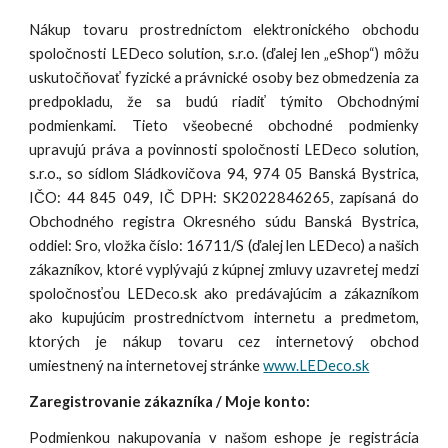
Nákup tovaru prostredníctom elektronického obchodu
spoločnosti LEDeco solution, s.r.o. (ďalej len „eShop“) môžu
uskutočňovať fyzické a právnické osoby bez obmedzenia za
predpokladu, že sa budú riadiť týmito Obchodnými
podmienkami. Tieto všeobecné obchodné podmienky
upravujú práva a povinnosti spoločnosti LEDeco solution,
s.r.o., so sídlom Sládkovičova 94, 974 05 Banská Bystrica,
IČO: 44 845 049, IČ DPH: SK2022846265, zapísaná do
Obchodného registra Okresného súdu Banská Bystrica,
oddiel: Sro, vložka číslo: 16711/S (ďalej len LEDeco) a našich
zákazníkov, ktoré vyplývajú z kúpnej zmluvy uzavretej medzi
spoločnosťou LEDeco.sk ako predávajúcim a zákazníkom
ako kupujúcim prostredníctvom internetu a predmetom,
ktorých je nákup tovaru cez internetový obchod
umiestnený na internetovej stránke
www.LEDeco.sk
Zaregistrovanie zákazníka / Moje konto:
Podmienkou nakupovania v našom eshope je registrácia