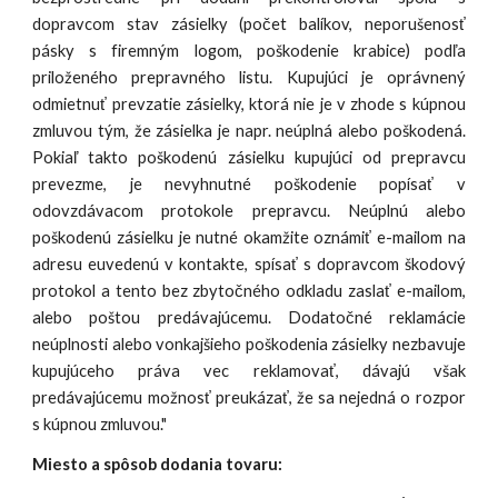
dopravcom stav zásielky (počet balíkov, neporušenosť
pásky s firemným logom, poškodenie krabice) podľa
priloženého prepravného listu. Kupujúci je oprávnený
odmietnuť prevzatie zásielky, ktorá nie je v zhode s kúpnou
zmluvou tým, že zásielka je napr. neúplná alebo poškodená.
Pokiaľ takto poškodenú zásielku kupujúci od prepravcu
prevezme, je nevyhnutné poškodenie popísať v
odovzdávacom protokole prepravcu. Neúplnú alebo
poškodenú zásielku je nutné okamžite oznámiť e-mailom na
adresu euvedenú v kontakte, spísať s dopravcom škodový
protokol a tento bez zbytočného odkladu zaslať e-mailom,
alebo poštou predávajúcemu. Dodatočné reklamácie
neúplnosti alebo vonkajšieho poškodenia zásielky nezbavuje
kupujúceho práva vec reklamovať, dávajú však
predávajúcemu možnosť preukázať, že sa nejedná o rozpor
s kúpnou zmluvou."
Miesto a spôsob dodania tovaru: