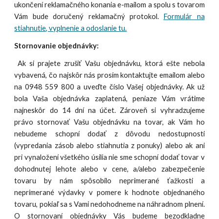
ukončení reklamačného konania e-mailom a spolu s tovarom
Vám bude doručený reklamačný protokol.
Formulár na
stiahnutie, vyplnenie a odoslanie tu.
Stornovanie objednávky:
Ak si prajete zrušiť Vašu objednávku, ktorá ešte nebola
vybavená, čo najskôr nás prosím kontaktujte emailom alebo
na 0948 559 800 a uveďte číslo Vašej objednávky. Ak už
bola Vaša objednávka zaplatená, peniaze Vám vrátime
najneskôr do 14 dní na účet. Zároveň si vyhradzujeme
právo stornovať Vašu objednávku na tovar, ak Vám ho
nebudeme schopní dodať z dôvodu nedostupnosti
(vypredania zásob alebo stiahnutia z ponuky) alebo ak ani
pri vynaložení všetkého úsilia nie sme schopní dodať tovar v
dohodnutej lehote alebo v cene, a/alebo zabezpečenie
tovaru by nám spôsobilo neprimerané ťažkosti a
neprimerané výdavky v pomere k hodnote objednaného
tovaru, pokiaľ sa s Vami nedohodneme na náhradnom plnení.
O stornovaní objednávky Vás budeme bezodkladne