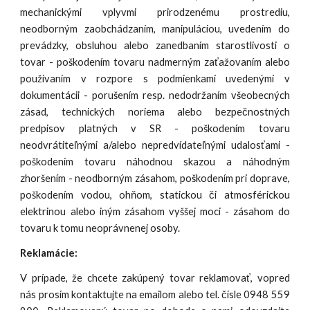
mechanickými vplyvmi prirodzenému prostrediu,
neodborným zaobchádzaním, manipuláciou, uvedením do
prevádzky, obsluhou alebo zanedbaním starostlivosti o
tovar - poškodením tovaru nadmerným zaťažovaním alebo
používaním v rozpore s podmienkami uvedenými v
dokumentácii - porušením resp. nedodržaním všeobecných
zásad, technických noriema alebo bezpečnostných
predpisov platných v SR - poškodením tovaru
neodvrátiteľnými a/alebo nepredvídateľnými udalosťami -
poškodením tovaru náhodnou skazou a náhodným
zhoršením - neodborným zásahom, poškodením pri doprave,
poškodením vodou, ohňom, statickou či atmosférickou
elektrinou alebo iným zásahom vyššej moci - zásahom do
tovaru k tomu neoprávnenej osoby.
Reklamácie:
V prípade, že chcete zakúpený tovar reklamovať, vopred
nás prosím kontaktujte na emailom alebo tel. čísle 0948 559