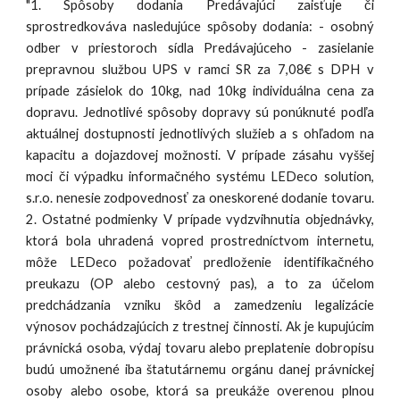
"1. Spôsoby dodania Predávajúci zaisťuje či
sprostredkováva nasledujúce spôsoby dodania: - osobný
odber v priestoroch sídla Predávajúceho - zasielanie
prepravnou službou UPS v ramci SR za 7,08€ s DPH v
prípade zásielok do 10kg, nad 10kg individuálna cena za
dopravu. Jednotlivé spôsoby dopravy sú ponúknuté podľa
aktuálnej dostupnosti jednotlivých služieb a s ohľadom na
kapacitu a dojazdovej možnosti. V prípade zásahu vyššej
moci či výpadku informačného systému LEDeco solution,
s.r.o. nenesie zodpovednosť za oneskorené dodanie tovaru.
2. Ostatné podmienky V prípade vydzvihnutia objednávky,
ktorá bola uhradená vopred prostredníctvom internetu,
môže LEDeco požadovať predloženie identifikačného
preukazu (OP alebo cestovný pas), a to za účelom
predchádzania vzniku škôd a zamedzeniu legalizácie
výnosov pochádzajúcich z trestnej činnosti. Ak je kupujúcim
právnická osoba, výdaj tovaru alebo preplatenie dobropisu
budú umožnené iba štatutárnemu orgánu danej právnickej
osoby alebo osobe, ktorá sa preukáže overenou plnou