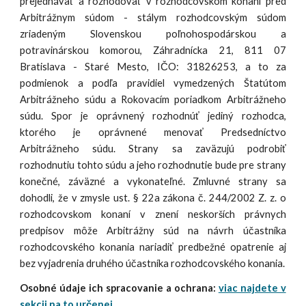
prejednávať a rozhodovať v rozhodcovskom konaní pred
Arbitrážnym súdom - stálym rozhodcovským súdom
zriadeným Slovenskou poľnohospodárskou a
potravinárskou komorou, Záhradnícka 21, 811 07
Bratislava - Staré Mesto, IČO: 31826253, a to za
podmienok a podľa pravidiel vymedzených Štatútom
Arbitrážneho súdu a Rokovacím poriadkom Arbitrážneho
súdu. Spor je oprávnený rozhodnúť jediný rozhodca,
ktorého je oprávnené menovať Predsedníctvo
Arbitrážneho súdu. Strany sa zaväzujú podrobiť
rozhodnutiu tohto súdu a jeho rozhodnutie bude pre strany
konečné, záväzné a vykonateľné. Zmluvné strany sa
dohodli, že v zmysle ust. § 22a zákona č. 244/2002 Z. z. o
rozhodcovskom konaní v znení neskorších právnych
predpisov môže Arbitrážny súd na návrh účastníka
rozhodcovského konania nariadiť predbežné opatrenie aj
bez vyjadrenia druhého účastníka rozhodcovského konania.
Osobné údaje ich spracovanie a ochrana:
viac najdete v
sekcii na to určenej.