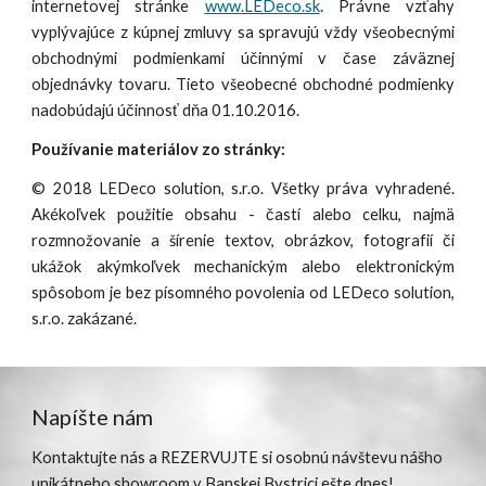
internetovej stránke
www.LEDeco.sk
. Právne vzťahy
vyplývajúce z kúpnej zmluvy sa spravujú vždy všeobecnými
obchodnými podmienkami účinnými v čase záväznej
objednávky tovaru. Tieto všeobecné obchodné podmienky
nadobúdajú účinnosť dňa 01.10.2016.
Používanie materiálov zo stránky:
© 2018 LEDeco solution, s.r.o. Všetky práva vyhradené.
Akékoľvek použitie obsahu - častí alebo celku, najmä
rozmnožovanie a šírenie textov, obrázkov, fotografií či
ukážok akýmkoľvek mechanickým alebo elektronickým
spôsobom je bez písomného povolenia od LEDeco solution,
s.r.o. zakázané.
Napíšte nám
Kontaktujte nás a
REZERVUJTE
si osobnú návštevu nášho
unikátneho showroom v Banskej Bystrici ešte dnes!