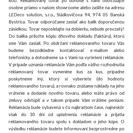
800. Reklamovaný tovar po dohode s nami odovzdajte
osobne priamo v našom showroome alebo zašlite na adresu
LEDeco solution, s.r.o., Sládkovičova 94, 974 05 Banská
Bystrica. Tovar odporúčame zaslať ako balík doporučenou
zásielkou. Tovar neposielajte na dobierku, nebude prevzatý!
Do balíka priložte kópiu dňového dokladu (faktúru), ktorú
sme Vám zaslali. Po obdržaní reklamovaného tovaru Vás
budeme bezodkladne kontaktovať e-mailom alebo
telefonicky a dohodneme sa s Vami na vyriešení reklamácie.
V prípade uznania reklamácie Vám podľa vášho rozhodnutia
reklamovaný tovar vymeníme kus za kus, prípadne
poskytneme iný, ktorý si vyberiete (do hodnoty
reklamovaného tovaru), a rovnako znášame náklady na jeho
vrátenie a dodanie nového tovaru, alebo máte právo od
zmluvy odstúpiť a v takom prípade Vám vrátime peniaze.
Reklamácia bude vybavená v čo najkratšom čase, najneskôr
však do 30 dní od uplatnenia reklamácie a prijatia
reklamovaného tovaru spolu s dokladom o jeho kúpe. O
výsledku reklamácie budete informovaní bezprostredne po