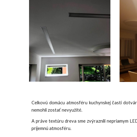
Celkovú domácu atmosféru kuchynskej časti dotvár
nemohli zostať nevyužité.
A práve textúru dreva sme zvýraznili nepriamym LED
príjemnú atmosféru.