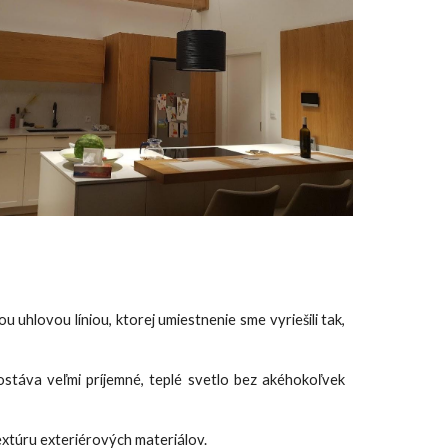
uhlovou líniou, ktorej umiestnenie sme vyriešili tak,
dostáva veľmi príjemné, teplé svetlo bez akéhokoľvek
extúru exteriérových materiálov.