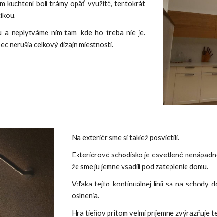
 kuchtení boli trámy opäť využité, tentokrát
ikou.
 a neplytváme ním tam, kde ho treba nie je.
c nerušia celkový dizajn miestnosti.
Na exteriér sme si takiež posvietili.
Exteriérové schodisko je osvetlené nenápadnou 
že sme ju jemne vsadili pod zateplenie domu.
Vďaka tejto kontinuálnej línii sa na schody 
oslnenia.
Hra tieňov pritom veľmi príjemne zvýrazňuje t