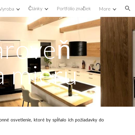
Články
Portfólio značiek
Vyroba
More
ion
ároveň 
a mieru
onné osvetlenie, ktoré by spĺňalo ich požiadavky do