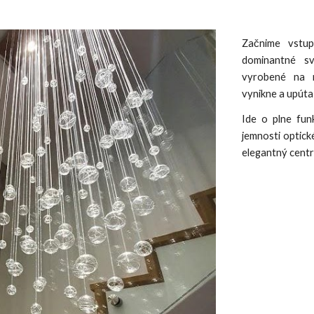
Začnime vstup
dominantné sv
vyrobené na m
vynikne a upúta
Ide o plne fun
jemnosti optick
elegantný centr