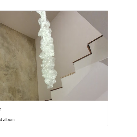
e
d album