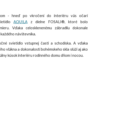
om - hneď po vkročení do interiéru vás očarí
ietidlo
AQUILA
z dielne
FOSALI®
,
ktoré bolo
ieru. Vďaka celosklenenému zábradliu dokonale
 každého návštevníka.
kčné svietidlo vstupnej časti a schodiska. A vďaka
ého vlákna a dokonalosti bohémskeho skla slúži aj ako
álny kúsok interiéru rodinného domu dňom i nocou.