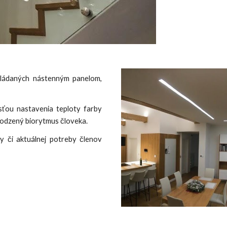
vládaných nástenným panelom,
sťou nastavenia teploty farby
irodzený biorytmus človeka.
y či aktuálnej potreby členov