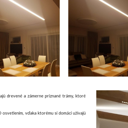
ajú drevené a zámerne priznané trámy, ktoré
 osvetlením, vďaka ktorému si domáci užívajú