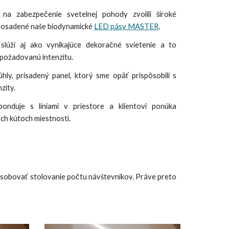
na zabezpečenie svetelnej pohody zvolili široké
li osadené naše biodynamické
LED pásy MASTER
.
slúži aj ako vynikajúce dekoračné svietenie a to
požadovanú intenzitu.
ly, prisadený panel, ktorý sme opäť prispôsobili s
zity.
onduje s líniami v priestore a klientovi ponúka
ch kútoch miestnosti.
ispôsobovať stolovanie počtu návštevníkov. Práve preto