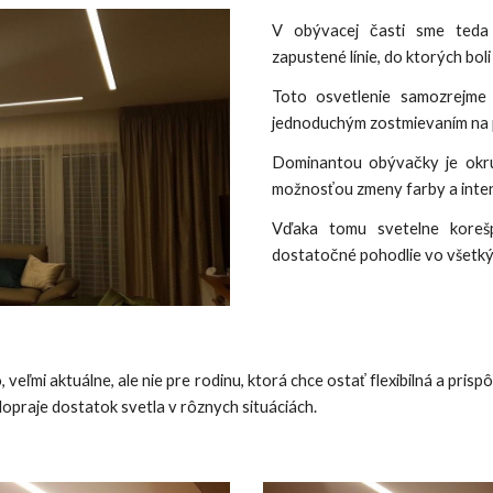
V obývacej časti sme teda 
zapustené línie, do ktorých bo
Toto osvetlenie samozrejme 
jednoduchým zostmievaním na 
Dominantou obývačky je okrúh
možnosťou zmeny farby a inten
Vďaka tomu svetelne korešp
dostatočné pohodlie vo všetký
, veľmi aktuálne, ale nie pre rodinu, ktorá chce ostať flexibilná a pr
 dopraje dostatok svetla v rôznych situáciách.