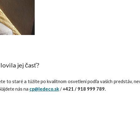
ovila jej časť?
jete to staré a túžite po kvalitnom osvetlení podľa vašich predstáv, 
 Nájdete nás na
cp@ledeco.sk
/
+421 / 918 999 789.