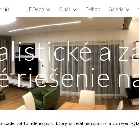
LEDeco - Outstanding Lighting Technologies
LEDeco
O nás
E-shop
Galéria
ip to main content
Skip to navigat
listické a z
é riešenie n
v prípade tohto milého páru, ktorý si želal nenápadné a zároveň výk