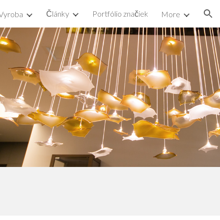
Články
Portfólio značiek
Vyroba
More
ion