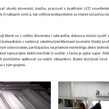
vať skvelú slovenskú značku, pracovať s kvalitným LED osvetlen
ly či nákupné centrá, tak veľmi pravdepodobne sa staneš súčasťou ná
ji klienti sú z celého Slovenska i zahraničia, dokonca môžeš využiť aj
i komunikáciu s našimi už zabehnutými klientami (svetelné štúdiá, profe
ktívnym oslovovaním, participáciou na priamom marketingu alebo jedn
i keď samozrejme elektrotechnik či svetlár z fachu je úplne super. M
ti pomôžeme aplikovať na našich zákazníkov. Budeš dostávať nové 
ku s tým spojenú.