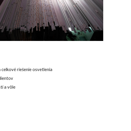
 celkové riešenie osvetlenia
lientov
tí a vôle