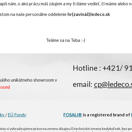
napíš nám, o akú prácu máš záujem a my ti dáme vedieť, či máme alebo 
listom na naše personálne oddelenie
hr(zavináč)ledeco.sk
Tešíme sa na Teba :-) 
Hotline : +421/ 9
 nášho unikátneho showroom v
email:
cp@ledeco.
room)
nky
/
EÚ Fondy
FOSALI®
is a registered brand of
ktov si vyhradzujeme právo na zmenu dizajnu či technické zmeny kedykoľvek, bez pre