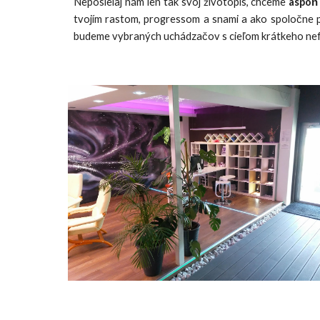
Neposielaj nám len tak svoj životopis, chceme
aspoň
tvojím rastom, progressom a snami a ako spoločne p
budeme vybraných uchádzačov s cieľom krátkeho n