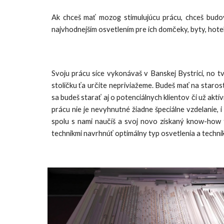
Ak chceš mať mozog stimulujúcu prácu, chceš budo
najvhodnejším osvetlením pre ich domčeky, byty, hote
Svoju prácu síce vykonávaš v Banskej Bystrici, no tvo
stoličku ťa určite nepriviažeme. Budeš mať na starost
sa budeš starať aj o potenciálnych klientov či už a
prácu nie je nevyhnutné žiadne špeciálne vzdelanie, 
spolu s nami naučíš a svoj novo získaný know-how 
technikmi navrhnúť optimálny typ osvetlenia a techni