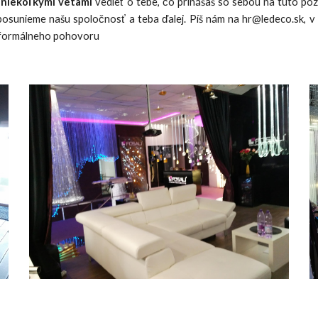
 niekoľkými vetami
vedieť o tebe, čo prinášaš so sebou na túto p
osunieme našu spoločnosť a teba ďalej. Píš nám na hr@ledeco.sk, 
eformálneho pohovoru