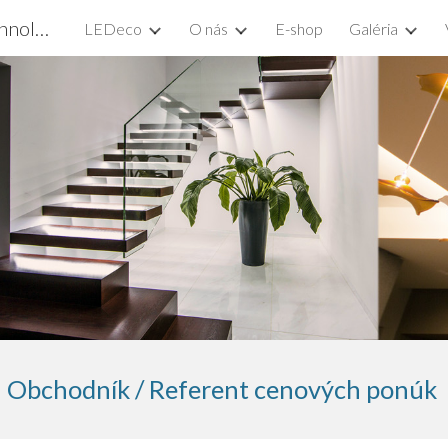
LEDeco - Outstanding Lighting Technologies
LEDeco
O nás
E-shop
Galéria
ip to main content
Skip to navigat
Obchodník / Referent cenových ponúk 