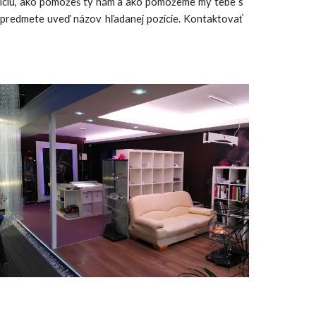
ozíciu, ako pomôžeš ty nám a ako pomôžeme my tebe s
v predmete uveď názov hľadanej pozície. Kontaktovať