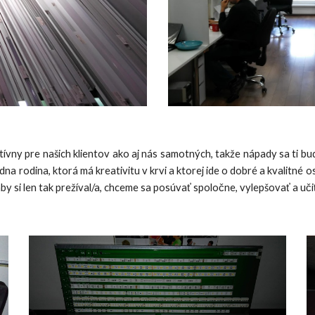
vny pre našich klientov ako aj nás samotných, takže nápady sa ti bud
 rodina, ktorá má kreativitu v krvi a ktorej ide o dobré a kvalitné osv
by si len tak prežíval/a, chceme sa posúvať spoločne, vylepšovať a uč