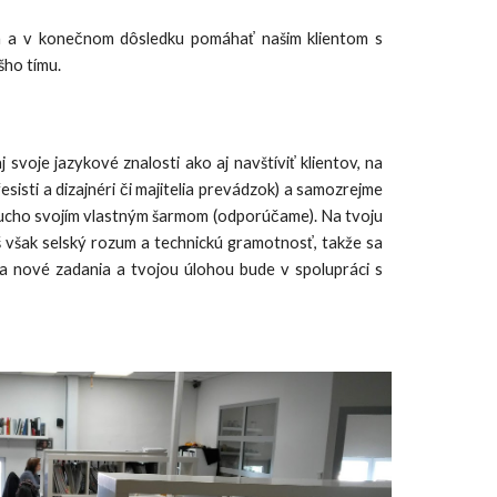
ím a v konečnom dôsledku pomáhať našim klientom s
šho tímu.
 svoje jazykové znalosti ako aj navštíviť klientov, na
sisti a dizajnéri či majitelia prevádzok) a samozrejme
oducho svojím vlastným šarmom (odporúčame). Na tvoju
áš však selský rozum a technickú gramotnosť, takže sa
a nové zadania a tvojou úlohou bude v spolupráci s