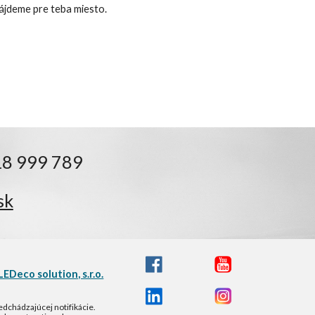
nájdeme pre teba miesto.
18 999 789
sk
LEDeco solution, s.r.o.
dchádzajúcej notifikácie.