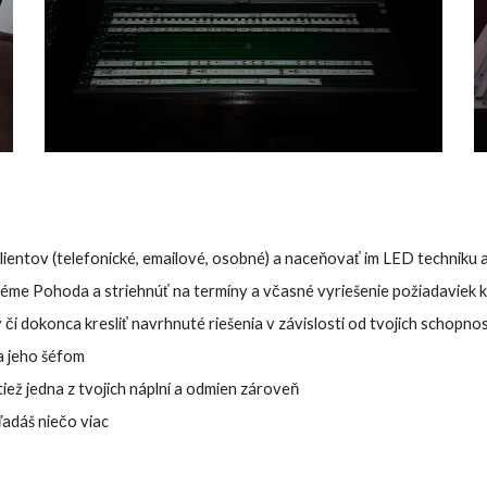
ientov (telefonické, emailové, osobné) a naceňovať im LED techniku a
éme Pohoda a striehnúť na termíny a včasné vyriešenie požiadaviek k
či dokonca kresliť navrhnuté riešenia v závislosti od tvojich schopnos
a jeho šéfom
ež jedna z tvojich náplní a odmien zároveň
hľadáš niečo viac