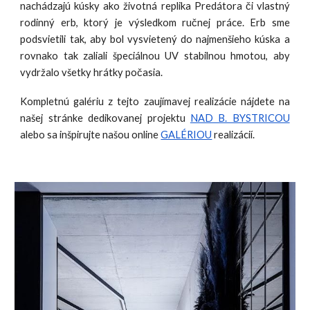
nachádzajú kúsky ako životná replika Predátora či vlastný
rodinný erb, ktorý je výsledkom ručnej práce. Erb sme
podsvietili tak, aby bol vysvietený do najmenšieho kúska a
rovnako tak zaliali špeciálnou UV stabilnou hmotou, aby
vydržalo všetky hrátky počasia.
Kompletnú galériu z tejto zaujímavej realizácie nájdete na
našej stránke dedikovanej projektu
NAD B. BYSTRICOU
alebo sa inšpirujte našou online
GALÉRIOU
realizácií.