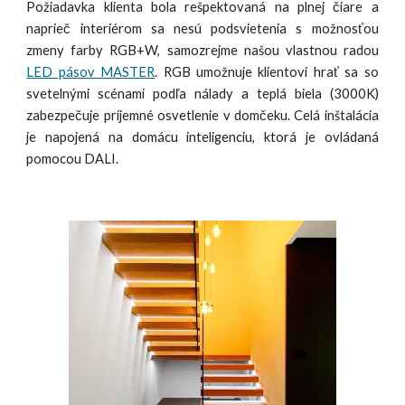
Požiadavka klienta bola rešpektovaná na plnej čiare a
naprieč interiérom sa nesú podsvietenia s možnosťou
zmeny farby RGB+W, samozrejme našou vlastnou radou
LED pásov MASTER
. RGB umožnuje klientovi hrať sa so
svetelnými scénami podľa nálady a teplá biela (3000K)
zabezpeč
u
je príjemné osvetlenie v domčeku. Celá inštalácia
je napojená na domácu inteligenciu, ktorá je ovládaná
pomocou DALI.