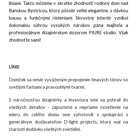
líniami. Takto môžeme v skratke zhodnotiť rodinný dom nad
Banskou Bystricou, ktorý pôsobí veľmi elegantne, s dávkou
luxusu a funkčnými riešeniami. Skvostný interiér vznikol
dokonalou súhrou vysokých nárokov pána majiteľa a
profesionálnym dizajnérskym dozorom
PJURE studio
.
Však
zhodnoťte sami!
LÍNIE
Domček sa nesie vyváženým prepojením tmavých tónov so
svetlými farbami a pravouhlými tvarmi.
S náročnosťou dizajnérky a investora sme sa pohrali do
všetkých detailov -
z
apustené a nepriame osvetlenie na
mieru do celého domu sme vyhotovili v spolupráci s
generálnym dodávateľom D-light projects, ktorý mal na
starosti dodávku všetkých svietidiel.