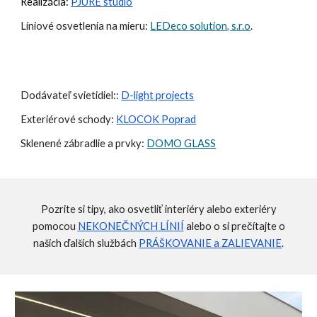
Realizácia:
PJURE studio
Líniové osvetlenia na mieru:
LEDeco solution, s.r.o
.
Dodávateľ svietidiel::
D-light projects
Exteriérové schody:
KLOCOK Poprad
Sklenené zábradlie a prvky:
DOMO GLASS
Pozrite si tipy, ako osvetliť interiéry alebo exteriéry
pomocou
NEKONEČNÝCH LÍNIÍ
alebo o si prečítajte o
našich ďalších službách
PRÁŠKOVANIE a ZALIEVANIE
.