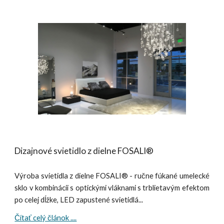
Dizajnové svietidlo z dielne FOSALI®
Výroba svietidla z dielne FOSALI® - ručne fúkané umelecké
sklo v kombinácii s optickými vláknami s trblietavým efektom
po celej dĺžke, LED zapustené svietidlá...
Čítať celý článok ....