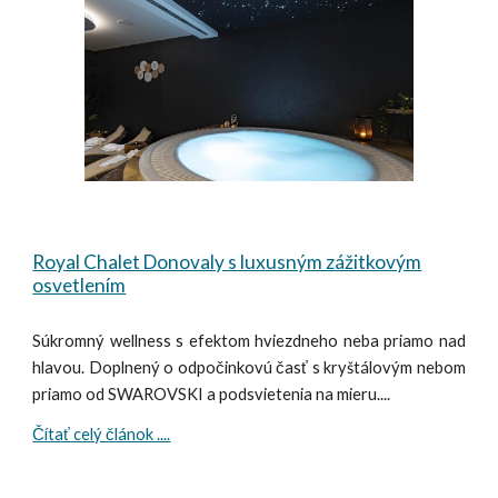
Royal Chalet Donovaly s luxusným zážitkovým
osvetlením
Súkromný wellness s efektom hviezdneho neba priamo nad
hlavou. Doplnený o odpočinkovú časť s kryštálovým nebom
priamo od SWAROVSKI a podsvietenia na mieru....
Čítať celý článok ....