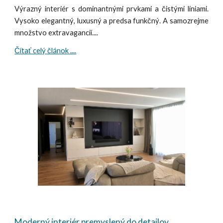
Výrazný interiér s dominantnými prvkami a čistými líniami.
Vysoko elegantný, luxusný a predsa funkčný. A samozrejme
množstvo extravagancií....
Čítať celý článok ....
Moderný interiér premyslený do detailov