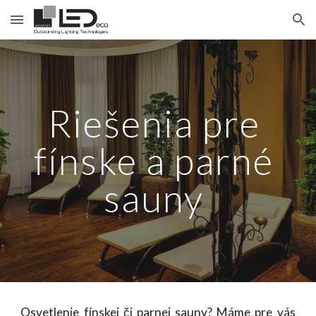
Skip to main content
Skip to navigation
Riešenia pre 
fínske a parné 
sauny 
Osvetlenie fínskej či parnej
sauny? Máme pre vás