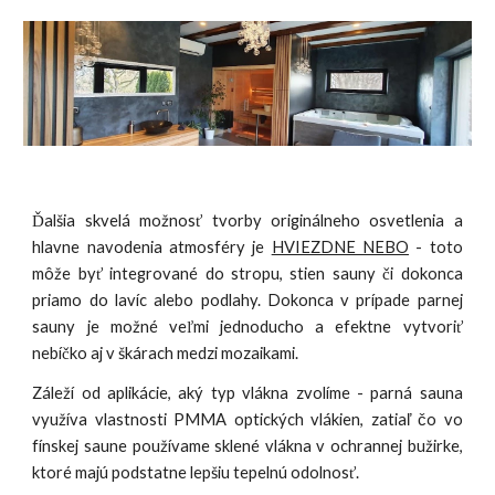
Ďalšia skvelá možnosť
tvorby originálneho
osvetlenia a
hlavne navodeni
a
atmosféry je
HVIEZDNE NEBO
- toto
môže byť integrované do stropu, stien sauny či dokonca
priamo do lavíc alebo podlahy.
Dokonca v
prípade parnej
sauny je možné veľmi jednoducho a efektne vytvoriť
nebíčko aj v škárach medzi mozaikami.
Záleží od aplikácie, aký typ
vlákna
zvolíme - parná sauna
využíva vlastnosti
PMMA optick
ých
vlákien
, zatiaľ čo vo
fínskej saune používame
sklené vlákna v ochrannej bužirke,
ktoré majú podstatne lepšiu tepelnú odolnosť.