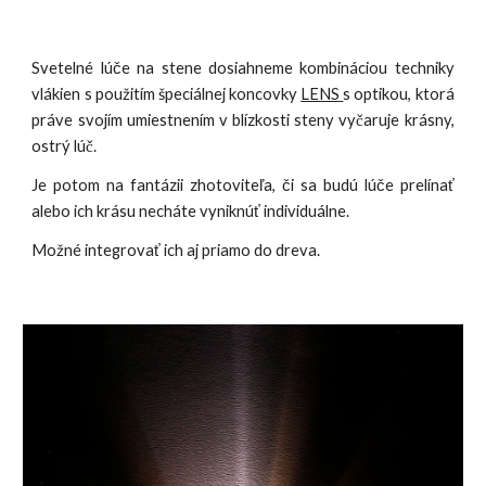
Svetelné lúče na stene
dosiahneme kombináciou technik
y
vlákien s použitím
špeciálnej koncovky
LENS
s optikou, ktorá
práve svojím umiestnením v blízkosti steny vyčaruje krásny,
ostrý lúč.
Je potom na fantázii zhotoviteľa, či sa b
udú lúče prelínať
alebo ich krásu necháte vyniknúť individuálne
.
Možné integrovať ich aj priamo do dreva.