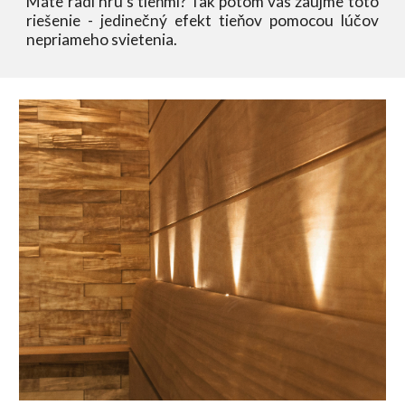
Máte radi hru s tieňmi? Tak potom vás zaujme
tot
o
riešenie -
j
edinečný efekt tieňov pomocou lúčov
nepriameho s
vietenia
.