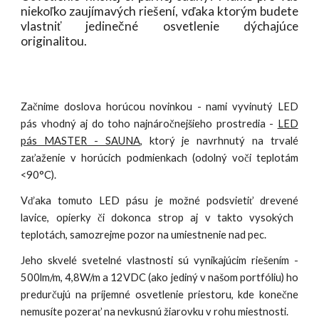
niekoľko zaujímavých
riešení, vďaka ktorým budete
vlastniť
jedinečné osvetlenie dýchajúce
originalitou.
Začnime doslova horúcou novinkou - nami vyvinutý LED
pás vhodný aj do toho najnáročnejšieho prostredia -
LED
pás MASTER - SAUNA
, ktorý je navrhnutý na trvalé
zaťaženie v horúcich podmienkach
(
odolný voči teplotám
<90°C).
Vďaka tomuto LED pásu je možné podsvietiť
drevené
lav
ice,
opierky či dokonca strop
aj
v takto vysokých
teplotách,
samozrejme pozor na umiestnenie nad pec.
Jeho skvelé svetelné vlastnosti
sú vynikajúcim riešením
-
500lm/m, 4,8W/m a 12VDC (ako jediný v našom portfóliu) ho
predurčujú na príjemné osvetlenie priestoru, kde konečne
nemusíte pozerať na nevkusnú žiarovku v rohu miestnosti.