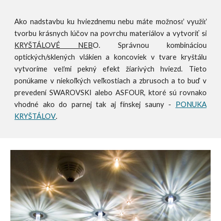
Ako nadstavbu ku hviezdnemu nebu máte možnosť využiť
tvorbu
kr
ásnych lúčov na povrchu materiálov a vytvoriť si
KRYŠTÁLOVÉ NEB
O. S
právnou kombináciou
optických/sklených vlákien a koncoviek v tvare kryštálu
vytvoríme veľmi pekný efekt žiarivých hviezd
. Tieto
ponúkame v niekoľkých veľkostiach a zbrusoch a to buď v
prevedení SWAROVSKI alebo ASFOUR, ktoré sú rovnako
vhodné ako do
parnej tak aj fínskej sauny -
PONUKA
KRYŠTÁLOV
.