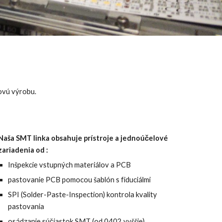
ovú výrobu.
Naša SMT linka o
bsahuj
e
prístroje a jednoúčelové
zariadenia od :
Inšpe
kcie vstupných materiálov a PCB
pastovanie PCB pomocou šablón s fiduciálmi
SPI (Solder-Paste-Inspection) kontrola kvality
pastovania
osádzanie súčiastok SMT (od 0402 vyššie)