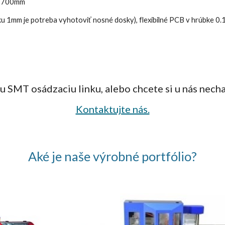
do 700mm
u 1mm je potreba vyhotoviť nosné dosky), flexibilné PCB v hrúbke 0
ašu SMT
osádzaciu linku, alebo chcete si u nás nech
Kontaktujte nás.
Aké je naše výrobné portfólio?